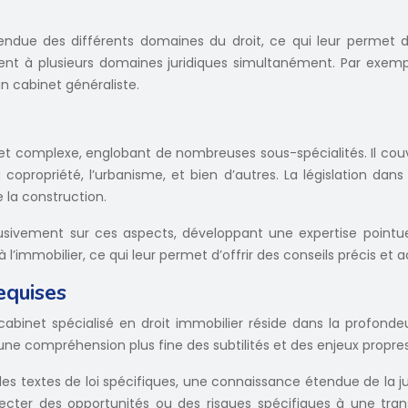
due des différents domaines du droit, ce qui leur permet d’
ent à plusieurs domaines juridiques simultanément. Par exempl
un cabinet généraliste.
et complexe, englobant de nombreuses sous-spécialités. Il couvr
a copropriété, l’urbanisme, et bien d’autres. La législation d
 la construction.
clusivement sur ces aspects, développant une expertise poin
 l’immobilier, ce qui leur permet d’offrir des conseils précis et ac
equises
cabinet spécialisé en droit immobilier réside dans la profonde
 une compréhension plus fine des subtilités et des enjeux propr
des textes de loi spécifiques, une connaissance étendue de la ju
ter des opportunités ou des risques spécifiques à une trans