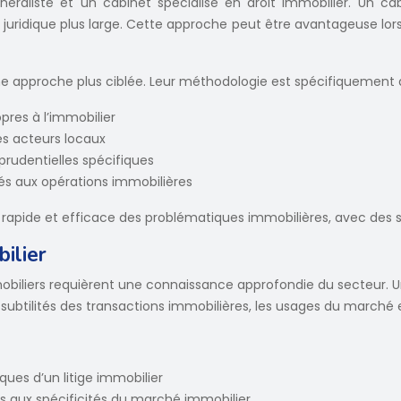
néraliste et un cabinet spécialisé en droit immobilier. Un c
ridique plus large. Cette approche peut être avantageuse lorsqu
une approche plus ciblée. Leur méthodologie est spécifiquement a
res à l’immobilier
es acteurs locaux
sprudentielles spécifiques
s aux opérations immobilières
rapide et efficace des problématiques immobilières, avec des so
ilier
obiliers requièrent une connaissance approfondie du secteur. U
btilités des transactions immobilières, les usages du marché et 
ques d’un litige immobilier
s aux spécificités du marché immobilier