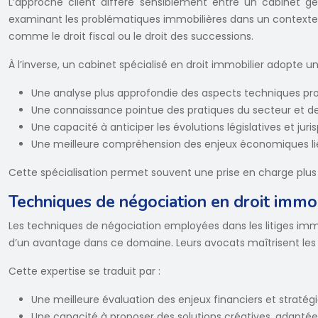
L’approche client diffère sensiblement entre un cabinet gé
examinant les problématiques immobilières dans un contexte ju
comme le droit fiscal ou le droit des successions.
À l’inverse, un cabinet spécialisé en droit immobilier adopte 
Une analyse plus approfondie des aspects techniques prop
Une connaissance pointue des pratiques du secteur et d
Une capacité à anticiper les évolutions législatives et juri
Une meilleure compréhension des enjeux économiques lié
Cette spécialisation permet souvent une prise en charge plus 
Techniques de négociation en droit immob
Les techniques de négociation employées dans les litiges imm
d’un avantage dans ce domaine. Leurs avocats maîtrisent les su
Cette expertise se traduit par :
Une meilleure évaluation des enjeux financiers et stratégi
Une capacité à proposer des solutions créatives, adaptée