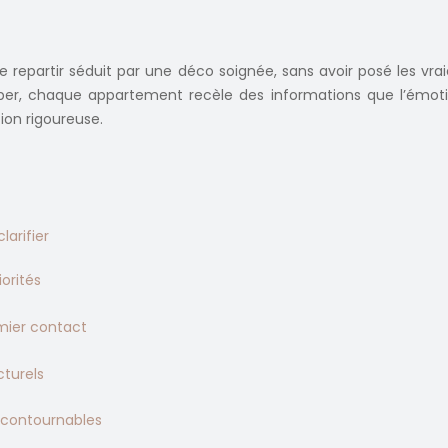
de repartir séduit par une déco soignée, sans avoir posé les vrai
ticiper, chaque appartement recèle des informations que l’émo
on rigoureuse.
larifier
iorités
mier contact
cturels
 incontournables